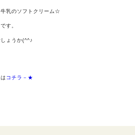
ン牛乳のソフトクリーム☆
いです。
ょうか(^^♪
報は
コチラ－★