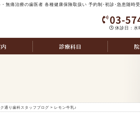
・無痛治療の歯医者 各種健康保険取扱い 予約制･初診･急患随時
03-57
休診日：水
案内
診療科目
院
ック通り歯科スタッフブログ
>
レモン牛乳♪