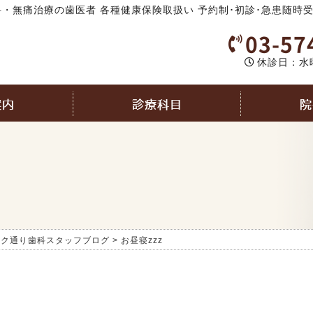
・無痛治療の歯医者 各種健康保険取扱い 予約制･初診･急患随時
03-57
休診日：水
案内
診療科目
院
ック通り歯科スタッフブログ
>
お昼寝zzz