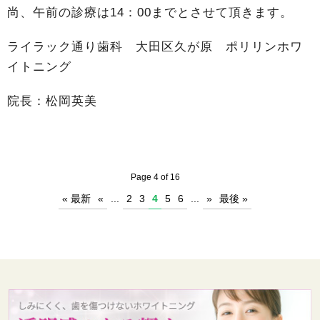
尚、午前の診療は14：00までとさせて頂きます。
ライラック通り歯科 大田区久が原 ポリリンホワ
イトニング
院長：松岡英美
Page 4 of 16
« 最新
«
...
2
3
4
5
6
...
»
最後 »