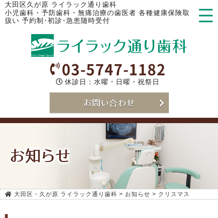
大田区久が原 ライラック通り歯科
小児歯科・予防歯科・無痛治療の歯医者 各種健康保険取
扱い 予約制･初診･急患随時受付
03-5747-1182
休診日：水曜・日曜・祝祭日
お問い合わせ
お知らせ
大田区・久が原 ライラック通り歯科
>
お知らせ
>
クリスマス