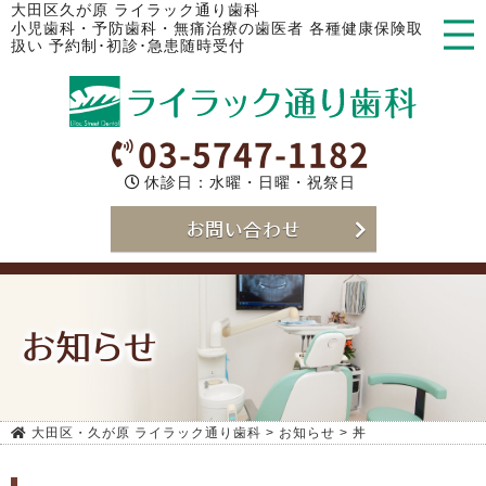
大田区久が原 ライラック通り歯科
小児歯科・予防歯科・無痛治療の歯医者 各種健康保険取
扱い 予約制･初診･急患随時受付
03-5747-1182
休診日：水曜・日曜・祝祭日
お問い合わせ
お知らせ
大田区・久が原 ライラック通り歯科
>
お知らせ
>
丼