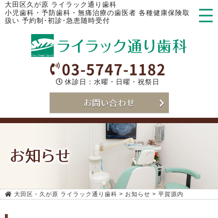
大田区久が原 ライラック通り歯科
小児歯科・予防歯科・無痛治療の歯医者 各種健康保険取
扱い 予約制･初診･急患随時受付
03-5747-1182
休診日：水曜・日曜・祝祭日
お問い合わせ
お知らせ
大田区・久が原 ライラック通り歯科
>
お知らせ
>
平賀源内