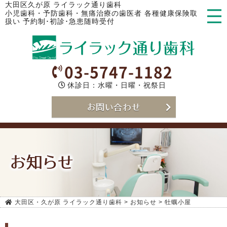
大田区久が原 ライラック通り歯科
小児歯科・予防歯科・無痛治療の歯医者 各種健康保険取
扱い 予約制･初診･急患随時受付
03-5747-1182
休診日：水曜・日曜・祝祭日
お問い合わせ
お知らせ
大田区・久が原 ライラック通り歯科
>
お知らせ
>
牡蠣小屋