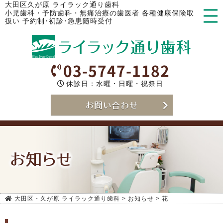
大田区久が原 ライラック通り歯科
小児歯科・予防歯科・無痛治療の歯医者 各種健康保険取
扱い 予約制･初診･急患随時受付
03-5747-1182
休診日：水曜・日曜・祝祭日
お問い合わせ
お知らせ
大田区・久が原 ライラック通り歯科
>
お知らせ
>
花